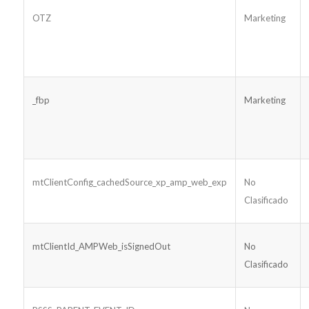
OTZ
Marketing
_fbp
Marketing
mtClientConfig_cachedSource_xp_amp_web_exp
No
Clasificado
mtClientId_AMPWeb_isSignedOut
No
Clasificado